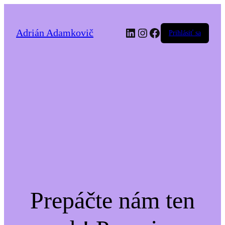
LinkedIn
Instagram
Facebook
Adrián Adamkovič
Prihlásiť sa
Prepáčte nám ten