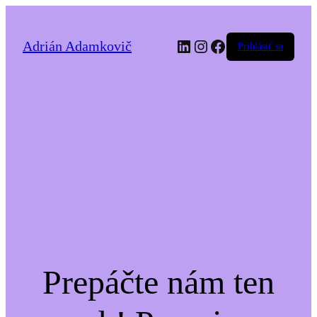
LinkedIn
Instagram
Facebook
Adrián Adamkovič
Prihlásiť sa
Prepáčte nám ten