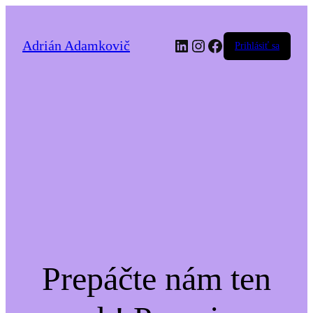
LinkedIn
Instagram
Facebook
Adrián Adamkovič
Prihlásiť sa
Prepáčte nám ten