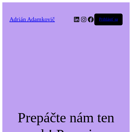
LinkedIn
Instagram
Facebook
Adrián Adamkovič
Prihlásiť sa
Prepáčte nám ten