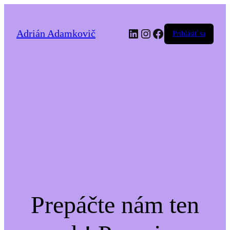
LinkedIn
Instagram
Facebook
Adrián Adamkovič
Prihlásiť sa
Prepáčte nám ten