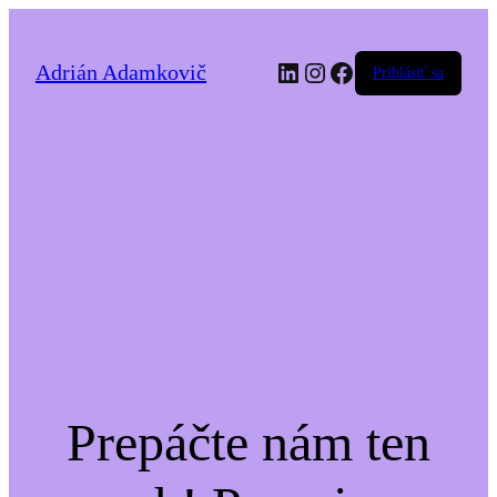
LinkedIn
Instagram
Facebook
Adrián Adamkovič
Prihlásiť sa
Prepáčte nám ten