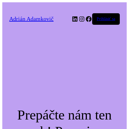
LinkedIn
Instagram
Facebook
Adrián Adamkovič
Prihlásiť sa
Prepáčte nám ten