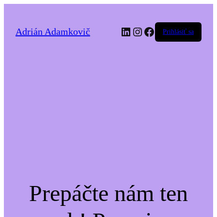
LinkedIn
Instagram
Facebook
Adrián Adamkovič
Prihlásiť sa
Prepáčte nám ten