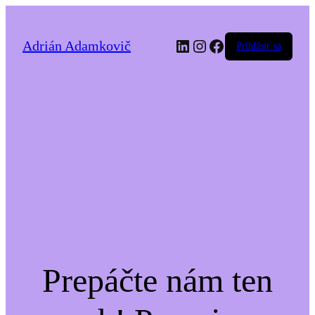
LinkedIn
Instagram
Facebook
Adrián Adamkovič
Prihlásiť sa
Prepáčte nám ten