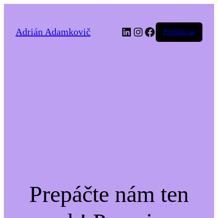
LinkedIn
Instagram
Facebook
Adrián Adamkovič
Prihlásiť sa
Prepáčte nám ten